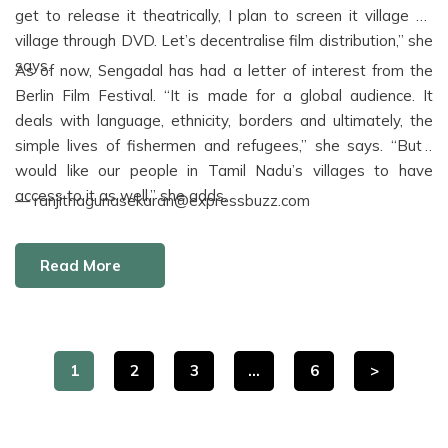
get to release it theatrically, I plan to screen it village by
village through DVD. Let’s decentralise film distribution,” she
says.
As of now, Sengadal has had a letter of interest from the
Berlin Film Festival. “It is made for a global audience. It
deals with language, ethnicity, borders and ultimately, the
simple lives of fishermen and refugees,” she says. “But I
would like our people in Tamil Nadu’s villages to have
access to it as well,” she adds.
— ranjithagunasekaran@expressbuzz.com
Read More
1
2
3
…
6
>