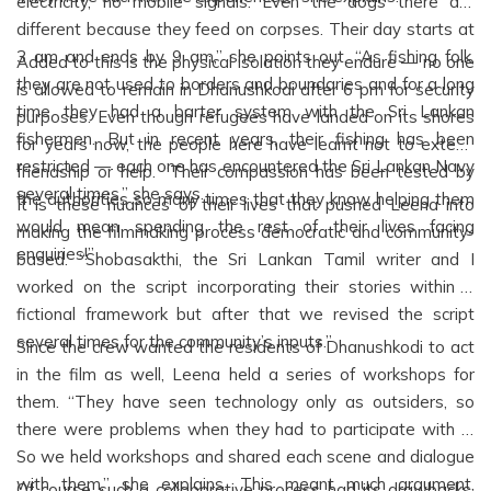
electricity, no mobile signals. Even the dogs there are
different because they feed on corpses. Their day starts at
3 am and ends by 9 am,” she points out. “As fishing folk,
Added to this is the physical isolation they endure — no one
they are not used to borders and boundaries and for a long
is allowed to remain in Dhanushkodi after 6 pm for security
time they had a barter system with the Sri Lankan
purposes. Even though refugees have landed on its shores
fishermen. But in recent years, their fishing has been
for years now, the people here have learnt not to extend
restricted — each one has encountered the Sri Lankan Navy
friendship or help. “Their compassion has been tested by
several times,” she says.
the authorities so many times that they know helping them
It is these nuances of their lives that pushed Leena into
would mean spending the rest of their lives facing
making the filmmaking process democratic and community-
enquiries!”
based. “Shobasakthi, the Sri Lankan Tamil writer and I
worked on the script incorporating their stories within a
fictional framework but after that we revised the script
several times for the community’s inputs.”
Since the crew wanted the residents of Dhanushkodi to act
in the film as well, Leena held a series of workshops for
them. “They have seen technology only as outsiders, so
there were problems when they had to participate with it.
So we held workshops and shared each scene and dialogue
with them,” she explains. This meant much argument,
Of course such a collaborative process had its drawbacks.