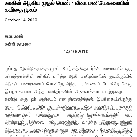
உலகின் அழகிய முதல் பெண் – லீனா மணிமேகலையின்
கவிதை முகம்
October 14, 2010
சமயவேல்
நன்றி தாமரை
14/10/2010
முப்பது ஆண்டுகளுக்கு முன்பு மேற்குத் தொடர்ச்சி மலைகளில், ஒரு
பள்ளத்தாக்கின் சரிவில் பார்த்த ஆதி மனிதர்களின் குடியிருப்பில்
அந்தப் பாறைகளைப் போன்றே, அந்த மரங்களைப் போன்றே வெகு
இயற்கையான அந்த மனிதர்களின் அ-கலாச்சார வாழ்முறையைக்
கண்டு, அது ஓர் அதிசயம் என நினைத்தேன். இயற்கையிலிருந்து
ஒரு சிறிதும் பிரியாத அவர்களை, தொல்குடியினர் என்றும்
லீனா மணிமேகலை, குகை ஓவியத்தையும் கவிதையையும் ஒரு
பழங்குடியினர் என்றும் நாம் எழுப்பும் சொல்லாடல்களில் ஒரு
நேர்கோட்டில் வைத்துப் பார்த்திருப்பது அவரது அ-
அர்த்தமும் இல்லை. நம் காலத்தில் வாழ்ந்து கொண்டிருக்கும்
கலாச்சாரத்தை அடைவதற்கான பெருவிருப்பத்தின்
அவர்களை பழங்குடியினர் என்று ஏன் அழைக்க வேண்டும்? ஆதி
அடையாளமாகவே இருக்கிறது. இயல்புகளின் இயல்புகளுக்குள்