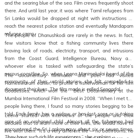
and the searing blue of the sea. Film crews frequently shoot
there. And until last year, it was where Tamil refugees from
Sri Lanka would be dropped at night with instructions to
reach the nearest police station and eventually Mandapam
refugee camp.
The people of Dhanushkodi are rarely in the news. In fact,
few visitors know that a fishing community lives there
braving lack of roads, electricity, transport, and intrusions
from the Coast Guard, Intelligence Bureau, Navy and
whoever else is tasked with safeguarding the state’s
porous coastline. So, when Leena Manimekalai heard of the
The documentary filmmaker and poet had visited
community, of their untold stories, she felt compelled to
Rameswaram earlier, to profile a fisherwoman for her film
document their lives. The film made is called Sengadal.
Goddesses, which won the Best Documentary at the
Mumbai International Film Festival in 2008. “When I met the
people living there, I found so many stories begging to be
told. Each family has a widow, or has lost sons or is taking
Leena started with interviews of the people and then
care of an orphaned child. Almost all the fishermen had
decided that to learn more of their lives, she would have to
encountered the Sri Lankan navy about six or seven times.
live with them. “It’s a very different life — no bathrooms, no
They have such rich life experiences,” she explains.