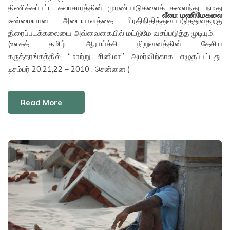
திணிக்கப்பட்ட கலாசாரத்தின் முரண்பாடுகளைக் களைந்து, நமது
லீனா மணிமேகலை
உண்மையான அடையாளத்தை பிரதிநிதித்துவப்படுத்துவதற்கு
திரைப்படக்கலையை அவ்வைகையில் மட்டுமே வசப்படுத்த முடியும்.
(உலகத் தமிழ் ஆராய்ச்சி நிறுவனத்தின் தேசிய
கருத்தரங்கத்தில் “மாற்று சினிமா” அமர்விற்காக எழுதப்பட்டது.
டிசம்பர் 20,21,22 – 2010 , சென்னை )
Read More