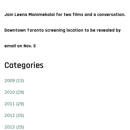
Join Leena Manimekalai for two films and a conversation.
FILMS
ON
DEMAND
Downtown Toronto screening location to be revealed by
email on Nov. 3
Categories
2009 (13)
2010 (29)
2011 (29)
2012 (15)
2013 (15)