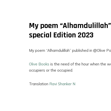
My poem “Alhamdulillah” 
special Edition 2023
My poem “Alhamdulillah” published in @Olive Po
Olive Books
is the need of the hour when the wo
occupiers or the occupied.
Translation
Ravi Shanker N
FILMS
ON
DEMAND