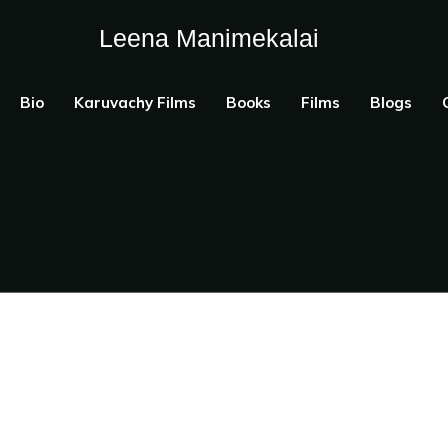
Leena Manimekalai
Bio
Karuvachy Films
Books
Films
Blogs