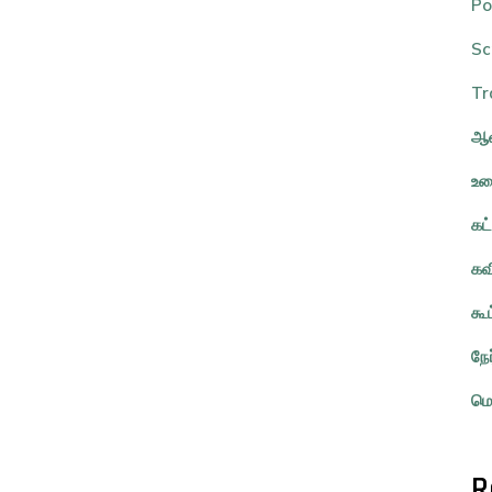
Po
Sc
Tr
ஆவ
உர
கட
கவ
கூ
நே
மொ
R