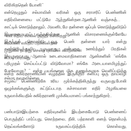
விரிகிறதென் யோனி”
என்றெழுதும் சல்மாவின் வரிகள் ஒரு சராசரிப் பெண்ணின்
எதிர்வினையை மட்டுமே ஆற்றுகின்றன.ஆணின் வஞ்சகத்தைக்
காட்டிக் கொடுத்தாலும், அவனிடமே தன்னை ஒப்புக் கொடுத்துவிடும்
இயலாமையாய் எஞ்சுகின்றன. ஆணின் விசாரணைக்குள்ளேயே
“எலி கீறிய காலில் குருதி கசிகிறது
இருந்துக் கொண்டு ஒரு பெண் தன்னை யார் என்று
கரப்பான் எகிறிப் பறக்கின்றன
கண்டுபிடித்துவிட முடியாது என்பதை உணர்த்தும் பிரதிகள்
முதுகில் நடந்து சென்ற புலியின் சுவடுகளை
இவருடையது. ஆனால் உடைமைவாதிகளான ஆண்களின் “எங்கே
எப்படி பார்ப்பது”
பறிமுதல் செய்யப்பட்டு விடுவோமா? எங்கே அடையாளமிழந்துப்
போவோமா? ” என்ற பயங்களை மிக நுணுக்கமாக வெளிப்படுத்த
என்ற சுகிர்தராணியின் எழுத்தில் இருக்கும் களிப்பு ஒரு தாய்வழி
சல்மா தவறவில்லை.
சமூகப் பெண்ணிற்கே உரிய மூர்க்கத்திலிருந்து வருவது.போலி
ஒழுக்கங்களுக்கு கட்டுப்படாத கச்சாவான எதிர் அழகியலை
உருவாக்கியதில் சுகிர்தராணி முக்கியமானப் பங்காற்றுகிறார்..
பண்பாடுxஇயற்கை எதிர்வுகளில் இயற்கையோடு பெண்ணைப்
பொருத்திப் பார்ப்பது, கொற்றவை, நீலி, பத்ரகாளி எனத் தொன்மத்
தெய்வங்களோடு உருவகப்படுத்திக் கொள்வது,