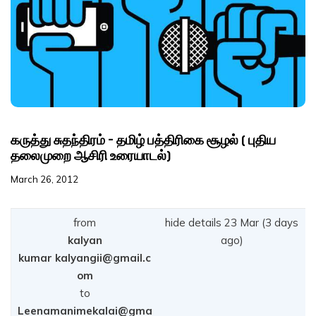
White Van Stories
படத்தையும், அவதூறாளர் றஞ்சியையும் கூட
நீதி பேசிய அரங்கு சமகாலத்தில் மாற்று சினிமா களத்தில் இயங்கும்
மறக்க வைத்தது.
எனக்கு அநீதி இழைக்கிறார்களே என்பதை அன்றிரவே சமூக
வலைத்தளத்தில் பதிவு செய்தேன்.
கருத்து சுதந்திரம் – தமிழ் பத்திரிகை சூழல் ( புதிய
தலைமுறை ஆசிரி உரையாடல்)
March 26, 2012
from
hide details 23 Mar (3 days
kalyan
ago)
kumar kalyangii@gmail.c
om
to
Leenamanimekalai@gma