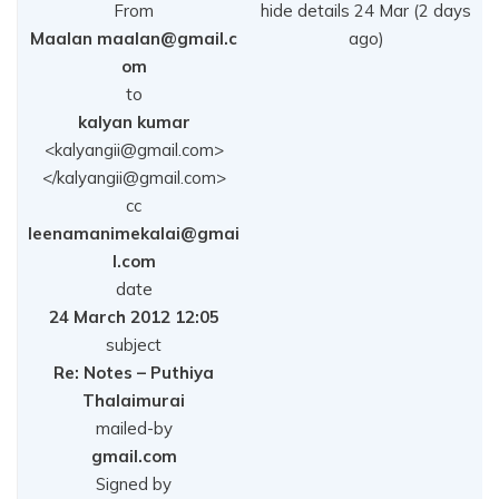
From
hide details 24 Mar (2 days
Maalan maalan@gmail.c
ago)
om
to
kalyan kumar
<kalyangii@gmail.com>
</kalyangii@gmail.com>
cc
leenamanimekalai@gmai
l.com
date
24 March 2012 12:05
subject
Re: Notes – Puthiya
Thalaimurai
mailed-by
gmail.com
Signed by