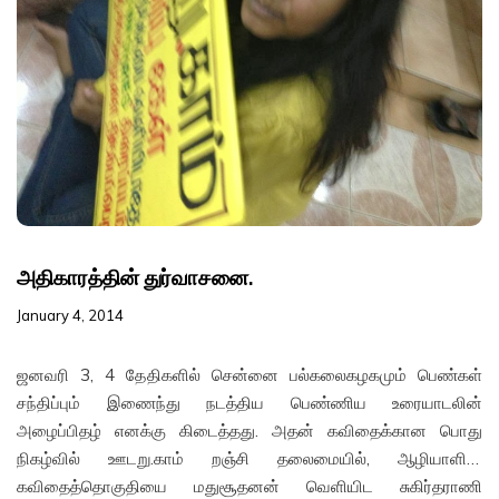
FILMS
ON
DEMAND
அதிகாரத்தின் துர்வாசனை.
January 4, 2014
ஜனவரி 3, 4 தேதிகளில் சென்னை பல்கலைகழகமும் பெண்கள்
சந்திப்பும் இணைந்து நடத்திய பெண்ணிய உரையாடலின்
அழைப்பிதழ் எனக்கு கிடைத்தது. அதன் கவிதைக்கான பொது
நிகழ்வில் ஊடறு.காம் றஞ்சி தலைமையில், ஆழியாளின்
கவிதைத்தொகுதியை மதுசூதனன் வெளியிட சுகிர்தராணி