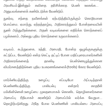
அவசியம்.இன்னும் கவிதை தரிசிக்காத பெண் உலகங்களை,
அனுபவங்களைக் கண்டெடுக்க வேண்டும்.
நுகர்வு, சந்தை நவீனங்கள் ஏற்படுத்தியிருக்கும் கொடூரமான
பொய்மை, ஏமாற்று, ஏற்றத்தாழ்வு, அதிகாரத்துவம் போன்றவையின்
நுண் அத்துமீறல்களை, அதன் வடிவங்களை எதிர்க்க சொற்களைப்
பழக்கலாம், அல்லது புதிய சொற்களை உருவாக்கலாம்.
வடிவம், கூற்றுவகை, உத்தி, அமைதி, போன்ற ஒழுங்குகளுக்கு
கட்டுப்பட வேண்டும் என்ற கெட்டி தட்டிப் போன மதிப்புரையாளர்களின்
அதிகாரங்களைத் தாண்டி பென்ணெழுத்துக்கான
விமர்சனத்திற்கென புதிய உபகரணங்களைக்(tools) கோர வேண்டும்.
மார்க்ஸியத்திற்கு உழைப்பு எப்படியோ அப்படித்தான்
பெண்ணியத்திற்கு பாலியல்பு என்றார் காதரீன்
மக்கின்னென்.உழைப்பை மூலதனமாகக் கொண்ட தொழிலாளர்களை
அமைப்பு ரீதியாகச் சுரண்டும் அமைப்பில் வர்க்க வேறுபாடு
தொழிற்படுகிறது. அதே போல பெண்ணின் பாலியல்பை அமைப்பு