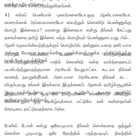
எனக்கு புரியவில்லை.
என்றே அடையாளப்படுத்துகிறார்கள்.
41 சங்கப் பெண்பால் புலவர்களையோ,ஒரு ஆண்டாளையோ,
காரைக்கால் அம்மையாரையோ வைத்துக் கொண்டு பெண்ணுக்கு
மொழி இல்லையா? வரலாறு இல்லையா என்று நீங்கள் கேட்பது
நகைச்சுவை.தமிழ் இல்லை, எந்த மொழியும் பெண்ணுடையது அல்ல,
ஆண் உருவாக்கிவத்திருக்கும் மொழியில், தன்னுடையதை தனி யாக
அல்லது வேறாக உருவாக்கவே முயல்கிறாள் என்ற புள்ளியிலிருந்து
அப்புறம் என்னங்க, யோனி என்ற வார்த்தையைப்
நான் பேச முயல்கிறேன்.
பயன்படுத்துவதற்கும், ஈஷிக் கொண்டு என்ற வார்த்தையைப்
பயன்படுத்துவதற்குமான அரசியல் வேறுபாட்டை கூடவா நீங்கள்
காணத் தவறுகிறீர்கள். அடையாள அரசியலை நீங்கள் கடக்க
விரும்புவது உங்கள் இலக்காக இருக்கலாம். ஆனால் தமிழ்ச்சூழலில்
“ஒரு வாக்கியத்தை முழுமையாக எழுதிவிட முடியாத சூழலில்”
இறுதியாக நான் ஒரு சில நிகழ்வுகளை உங்களோடு பகிர்ந்துக்
தானே நாமிருக்கிறோம்.
கொண்டதும், ஒரு நெகிழ்வுக்காக மட்டுமே. என் கவிதையின்
கொடியை நாட்டுவதற்காக அல்ல.
பேஸிவ் டோன் என்று ஒரேயடியாக நீங்கள் சொல்வதை ஒத்துக்
கொள்ள முடியாது. ஒரே நேரத்தில் பறந்தபடியும், நிலத்தில்