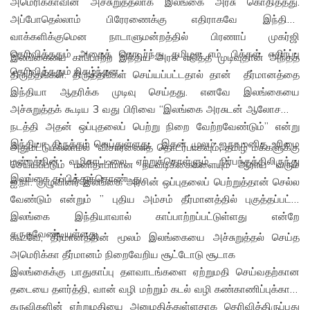
அமெரிக்காவின் அச்சுறுத்தலாக இலங்கை அரசு கொதித்தது.
அப்போதெல்லாம் பிரேரணைக்கு எதிராகவே இந்தியா
வாக்களிக்குமென நாடாளுமன்றத்தில் பிரணாப் முகர்ஜி
தெரிவித்ததும் அதைத் தொடர்ந்து தமிழக எம். பிக்கள் எதிர்ப்பு
இலங்கையை காப்பாற்ற இந்திய அரசு எடுத்த முடிவுதான் அந்தத்
தெரிவித்ததும் நிகழ்ந்தன.
திருத்தங்கள். திருத்தங்கள் செய்யப்பட்டதால் தான் தீர்மானத்தை
இந்தியா ஆதரிக்க முடிவு செய்தது. எனவே இலங்கையை
அச்சுறுத்தக் கூடிய 3 வது பிரிவை “இலங்கை அரசுடன் ஆலோசனை
நடத்தி அதன் ஒப்புதலைப் பெற்று நிறை வேற்றவேண்டும்” என்று
இந்தியா திருத்தம் செய்துள்ளது. இதன் முலம் ஐ.நா.மனித உரிமை
அதுமட்டுமல்லாமல் “விசாரணைத் தொடர்பாகவும், தமிழ் மக்களுக்கு
மன்றத்தின் வழிகாட்டலை ஏற்றுக்கொள்ளும் நிர்பந்தத்திலிருந்து
செய்யப்படும் மனிதாபிமான நடவடிக்கைகளையும் ஆராய வரும்
இலங்கை தப்பித்துக்கொண்டது.
ஐ.நா. குழுவினர் இலங்கை அரசின் ஒப்புதலைப் பெற்றுத்தான் செல்ல
வேண்டும் என்றும் ” புதிய அம்சம் தீர்மானத்தில் புகுத்தப்பட்டு
இலங்கை இந்தியாவால் காப்பாற்றப்பட்டுள்ளது என்றே
கருதவேண்டியுள்ளது.
கூடவே, தீர்மானத்தின் மூலம் இலங்கையை அச்சுறுத்தல் செய்த
அமெரிக்கா தீர்மானம் நிறைவேறிய சூட்டோடு சூடாக
இலங்கைக்கு பாதுகாப்பு தளவாடங்களை ஏற்றுமதி செய்வதற்கான
தடையை தளர்த்தி, வான் வழி மற்றும் கடல் வழி கண்காணிப்புக்கான
கருவிகளின் ஏற்றுமதியை அனுமதித்துள்ளதாக தெரிவித்திருப்பது