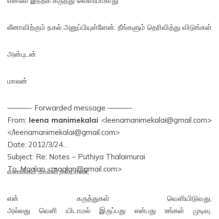
எனவே இந்தக் கருத்து வெளியாகாது
லீனாவிற்கும் நகல் அனுப்பியுள்ளேன். நீங்களும் தெரிவித்து விடுங்கள்
அன்புடன்
மாலன்
———- Forwarded message ———-
From:
leena manimekalai
<leenamanimekalai@gmail.com>
</leenamanimekalai@gmail.com>
Date: 2012/3/24
Subject: Re: Notes – Puthiya Thalaimurai
To: Maalan <maalan@gmail.com>
வணக்கம் மாலன்,கல்யாண்,
என் கருத்துகள் வெளியிடுவது,
அல்லது வெளி யிடாமல் இருப்பது என்பது உங்கள் முடிவு.