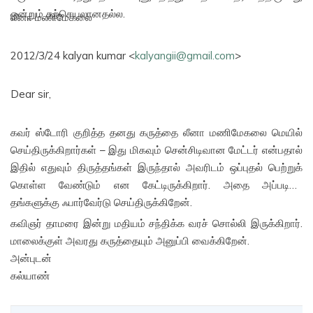
ஒன்றும் தற்செயலானதல்ல.
லீனா மணிமேகலை
2012/3/24 kalyan kumar <
kalyangii@gmail.com
>
Dear sir,
கவர் ஸ்டோரி குறித்த தனது கருத்தை லீனா மணிமேகலை மெயில்
செய்திருக்கிறார்கள் – இது மிகவும் சென்சிடிவான மேட்டர் என்பதால்
இதில் எதுவும் திருத்தங்கள் இருந்தால் அவரிடம் ஒப்புதல் பெற்றுக்
கொள்ள வேண்டும் என கேட்டிருக்கிறார். அதை அப்படியே
தங்களுக்கு ஃபார்வேர்டு செய்திருக்கிறேன்.
கவிஞர் தாமரை இன்று மதியம் சந்திக்க வரச் சொல்லி இருக்கிறார்.
மாலைக்குள் அவரது கருத்தையும் அனுப்பி வைக்கிறேன்.
அன்புடன்
கல்யாண்