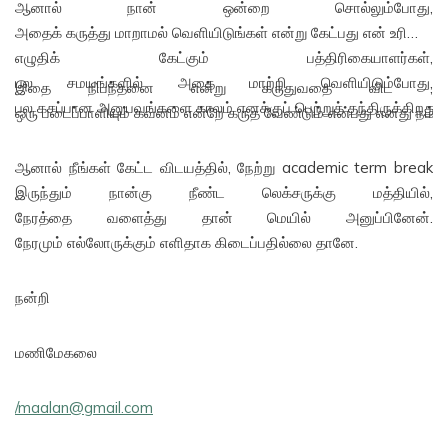
ஆனால் நான் ஒன்றை சொல்லும்போது,
அதைக் கருத்து மாறாமல் வெளியிடுங்கள் என்று கேட்பது என் உரிமை எ
எழுதிக் கேட்கும் பத்திரிகையாளர்கள்,
பல சமயங்களில் அதை மாற்றி வெளியிடும்போது,
இதை நிபந்தனை என்று கருதுவதை விட ,
பல கசப்பான அனுபவங்களை காலம் எனக்குப் பெற்றுத் தந்திருக்கிறது.
ஒரு படைப்பாளியும் கவனம் என்றே கருத வேண்டும் என்பது எனது நம்பி
ஆனால் நீங்கள் கேட்ட விடயத்தில், நேற்று academic term break
இருந்தும் நான்கு நீண்ட லெக்சருக்கு மத்தியில்,
நேரத்தை வளைத்து தான் மெயில் அனுப்பினேன்.
நேரமும் எல்லோருக்கும் எளிதாக கிடைப்பதில்லை தானே.
நன்றி
மணிமேகலை
/maalan@gmail.com