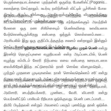
பெருங்கதையாடல்களை புறந்தள்ளி ஒருவித பேகனிஸ்ட்(Paganist)
கலகத்தை செய்தாலும், உயர்வு நவிற்சிகள் விட்டில் பூச்சிகள் போல
திரும்ப திரும்ப லிங்கமய அழகியலுக்குள்ளேயே விழவைக்கிறது
ஒட்டுமொத்தமாகத் தொகுத்துப் பார்த்தால் ஏற்கெனவே
என்ற அபாயத்தைப் புறந்தள்ள முடியாது.
கட்டமைக்கப்பட்டப் புனிதங்களின் மீது சந்தேகங்களும் அவற்றின்
மேலான ஒரு ரண சிகிச்சையும் பெண்கவிதை உளவியலாக
மேற்கொண்டிருக்கிறது என்பதை ஒத்துக் கொள்ளலாம்.கலாசார
அரசியலில் இது ஒரு குறிப்பிடத்தகுந்த சலனம் என்றாலும் இன்னும்
செய்ய வேண்டியவை ஏராளம் இருக்கின்றன.
சமகாலத்தில்
ஒற்றையிலையென
,
உலகின் அழகிய முதல் பெண்
என்று
இரண்டு தொகுப்புகளை எழுதியவள் என்ற அடிப்படையில், பெண்
எழுத்து எம்மிடம் கோரி நிற்பவை எவை என்பதை உரையாடலாக
வைக்கிறேன்.இந்த கட்டுரையில் நான் சொல்ல விழைவதெல்லாம்
முற்றும் முதலான முடிவுகளல்ல. நான் ‘சொல்வதெல்லாம் சரி’ என்று
நிறுவ நான் நிறுவனமும் அல்ல. விவாதங்களுக்கான வாசல்களுடன்
மரபிலி பிரதிகளைக் கண்காணிக்கும் அதிகார எந்திரம் தன் ஒழுங்கு
தான் என் கருத்துக்களையும் விமர்சனங்களையும் வைக்கிறேன்.
நடவடிக்கைகளை பிரதியாளரின் மீது நீட்டித்து தாசி, தேவடியாள்,
அவிசாரி, பைத்தியக்காரி, முண்டை, வேசி, விபசாரி என்று
பெயர்களிட்டுப் பாலியல் ரீதியாக ஒடுக்குவது. பெண் படைப்பாளியை
திமிர் பிடித்தவள் என்றும் அவளைப் பலரும் புணர்ந்து தான் ஒடுக்க