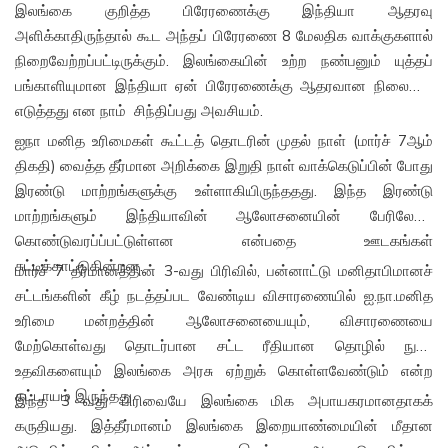
இலங்கை குறித்த பிரேரணைக்கு இந்தியா ஆதரவு
அளிக்காதிருந்தால் கூட அந்தப் பிரேரணை 8 மேலதிக வாக்குகளால்
நிறைவேற்றப்பட்டிருக்கும். இலங்கையின் உற்ற நண்பனும் யுத்தப்
பங்காளியுமான இந்தியா ஏன் பிரேரணைக்கு ஆதரவான நிலையை
எடுத்தது என நாம் சிந்திப்பது அவசியம்.
ஐநா மனித உரிமைகள் கூட்டத் தொடரின் முதல் நாள் (மார்ச் 7ஆம்
திகதி) வைத்த தீர்மான அறிக்கை இறுதி நாள் வாக்கெடுப்பின் போது
இரண்டு மாற்றங்களுக்கு உள்ளாகியிருந்ததது. இந்த இரண்டு
மாற்றங்களும் இந்தியாவின் ஆலோசனையின் பேரிலேயே
கொண்டுவரப்ப்பட்டுள்ளன என்பதை ஊடகங்கள்
சுட்டிக்காட்டுகின்றன.
மார்ச் 7 தீர்மானத்தின் 3-வது பிரிவில், பன்னாட்டு மனிதாபிமானச்
சட்டங்களின் கீழ் நடத்தப்பட வேண்டிய விசாரணையில் ஐ.நா.மனித
உரிமை மன்றத்தின் ஆலோசனையையும், விசாரணையை
மேற்கொள்வது தொடர்பான சட்ட ரீதியான தொழில் நுட்ப
உதவிகளையும் இலங்கை அரசு ஏற்றுக் கொள்ளவேண்டும் என்ற
கட்டாயம் இருந்தது.
இந்த 3 வது பிரிவையே இலங்கை மிக அபாயகரமானதாகக்
கருதியது. இத்தீர்மானம் இலங்கை இறையாண்மையின் மீதான