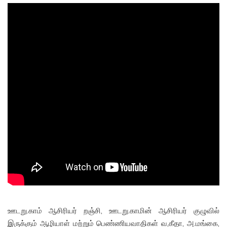
பெற்றுக்கொள்வதான நிகழ்வின் அறிவிப்பும் இருந்தது. இரண்டு
மாதங்களுக்கு முன் தான் அண்மையில், இலங்கையில் காணாமல்
போனவர்கள் பற்றி நான் எடுத்த
White Van Stories
குறித்த
பொய்யான அறிக்கையை ஊடறு.காம் வெளியிட்டிருந்தது. அந்தப்
பொய் அறிக்கையை அம்பலப்படுத்தி எழுதிய எதிர்வினைக்கு எந்த
பதிலும் ஊடறுவின் தரப்பில் இல்லாமல் இருந்ததால், என் எதிர்ப்பை
பதிவு செய்யலாம் என்று நான் “பெண்ணிய உரையாடல் அரங்கிற்கு”
சென்றேன்.எந்த அதிகாரத்தின் பின்புலமுமில்லாத உதிரி
படைப்பாளியை அவதூறு கொண்டு காயடிப்பதை எதிர்த்து
எழுதுவதும், பேசுவதையும் தவிர வேறு என்ன தான் வழியிருக்கிறது?
ஊடறு.காம் ஆசிரியர் றஞ்சி, ஊடறு.காமின் ஆசிரியர் குழுவில்
இருக்கும் ஆழியாள் மற்றும் பெண்ணியவாதிகள் வ,கீதா, அ.மங்கை,