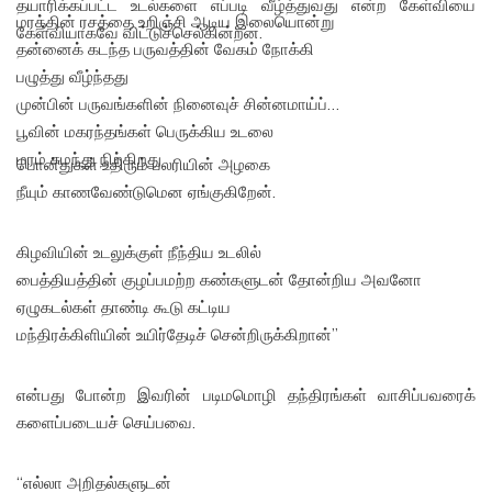
தயாரிக்கப்பட்ட உடல்களை எப்படி வீழ்த்துவது என்ற கேள்வியை
மரத்தின் ரசத்தை உறிஞ்சி ஆடிய இலையொன்று
கேள்வியாகவே விட்டுச்செல்கின்றன.
தன்னைக் கடந்த பருவத்தின் வேகம் நோக்கி
பழுத்து வீழ்ந்தது
முன்பின் பருவங்களின் நினைவுச் சின்னமாய்ப்
பூவின் மகரந்தங்கள் பெருக்கிய உடலை
மரம் சுமந்து நிற்கிறது
பொன்துகள் உதிரும் பலரியின் அழகை
நீயும் காணவேண்டுமென ஏங்குகிறேன்.
கிழவியின் உடலுக்குள் நீந்திய உடலில்
பைத்தியத்தின் குழப்பமற்ற கண்களுடன் தோன்றிய அவனோ
ஏழுகடல்கள் தாண்டி கூடு கட்டிய
மந்திரக்கிளியின் உயிர்தேடிச் சென்றிருக்கிறான்”
என்பது போன்ற இவரின் படிமமொழி தந்திரங்கள் வாசிப்பவரைக்
களைப்படையச் செய்பவை.
“எல்லா அறிதல்களுடன்