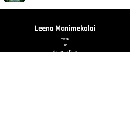
Leena Manimekalai
Home
Bio
Karuvachy Films
Books
Films
Blogs
Contact
mailme@leenamanimekalai.in
FILMS ON DEMAND