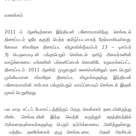
வணக்கம்.
2011 ம் ஆண்டிற்கான இந்தியன் பனோரமாவிற்கு, செங்கடல்
திரைப்படம் ஒரே தகுதி பெற்ற தமிழ்ப்படமாகத் தேர்வாகியுள்ளது.
கோவா சர்வதேச திரைப்பட விழாவில்(ந்வம்பர் 23 – டிசம்பர்
3) பெருமையுடன் பங்குபெறும் செங்கடல் தமிழ் மீனவர்களின்
வாழ்க்கையை மக்களின் பங்களிப்பைக் கொண்டே உருவாக்கப்பட்ட
திரைப்படம். 2011 ஆண்டு முழுவதும் உலகமெங்கிலும் நடைபெறும்
முக்கியமான சர்வதேச திரைப்பட விழாக்களுக்கு இந்தியன்
பனோரமாவின் சார்பாக பங்குபெறும் வாய்ப்பையும் செங்கடல் இதன்
மூலம் பெறுகிறது.
பல மாத சட்டப் போராட்டத்திற்குப் பிறகு சென்ஸார் தடையிலிருந்து
மீண்ட செங்கடலின் இந்த வெற்றி கருத்துச் சுதந்திரத்தில்
அக்கறையுள்ளவர்களுக்கு பெரும் நம்பிக்கையை அளித்துள்ளது.
மத்திய தணிக்கைக் குழு செங்கடலை, அதன் அரசியல்