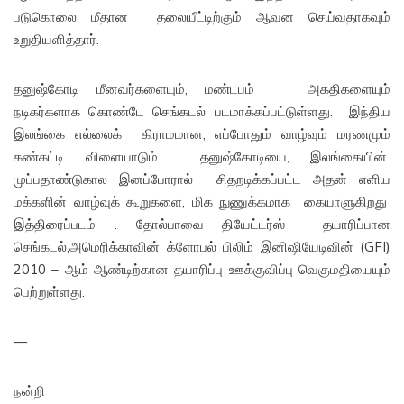
படுகொலை மீதான தலையீட்டிற்கும் ஆவன செய்வதாகவும்
உறுதியளித்தார்.
தனுஷ்கோடி மீனவர்களையும், மண்டபம் அகதிகளையும்
நடிகர்களாக கொண்டே செங்கடல் படமாக்கப்பட்டுள்ளது. இந்திய
இலங்கை எல்லைக் கிராமமான, எப்போதும் வாழ்வும் மரணமும்
கண்கட்டி விளையாடும் தனுஷ்கோடியை, இலங்கையின்
முப்பதாண்டுகால இனப்போரால் சிதறடிக்கப்பட்ட அதன் எளிய
மக்களின் வாழ்வுக் கூறுகளை, மிக நுணுக்கமாக கையாளுகிறது
இத்திரைப்படம் . தோல்பாவை தியேட்டர்ஸ் தயாரிப்பான
செங்கடல்,அமெரிக்காவின் க்ளோபல் பிலிம் இனிஷியேடிவின் (GFI)
2010 – ஆம் ஆண்டிற்கான தயாரிப்பு ஊக்குவிப்பு வெகுமதியையும்
பெற்றுள்ளது.
—
நன்றி