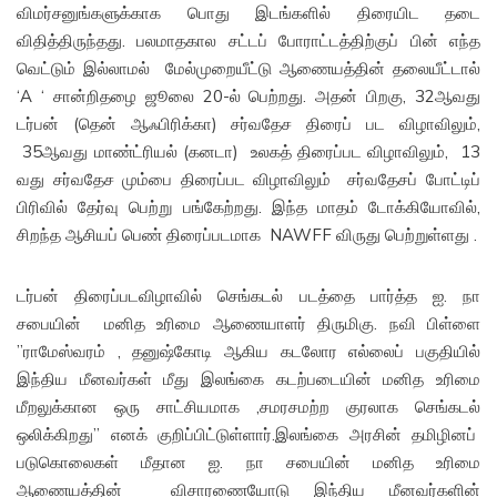
விமர்சனுங்களுக்காக பொது இடங்களில் திரையிட தடை
விதித்திருந்தது. பலமாதகால சட்டப் போராட்டத்திற்குப் பின் எந்த
வெட்டும் இல்லாமல் மேல்முறையீட்டு ஆணையத்தின் தலையீட்டால்
‘A ‘ சான்றிதழை ஜூலை 20-ல் பெற்றது. அதன் பிறகு, 32ஆவது
டர்பன் (தென் ஆஃபிரிக்கா) சர்வதேச திரைப் பட விழாவிலும்,
35ஆவது மாண்ட்ரியல் (கனடா) உலகத் திரைப்பட விழாவிலும், 13
வது சர்வதேச மும்பை திரைப்பட விழாவிலும் சர்வதேசப் போட்டிப்
பிரிவில் தேர்வு பெற்று பங்கேற்றது. இந்த மாதம் டோக்கியோவில்,
சிறந்த ஆசியப் பெண் திரைப்படமாக NAWFF விருது பெற்றுள்ளது .
டர்பன் திரைப்படவிழாவில் செங்கடல் படத்தை பார்த்த ஐ. நா
சபையின் மனித உரிமை ஆணையாளர் திருமிகு. நவி பிள்ளை
”ராமேஸ்வரம் , தனுஷ்கோடி ஆகிய கடலோர எல்லைப் பகுதியில்
இந்திய மீனவர்கள் மீது இலங்கை கடற்படையின் மனித உரிமை
மீறலுக்கான ஒரு சாட்சியமாக ,சமரசமற்ற குரலாக செங்கடல்
ஒலிக்கிறது” எனக் குறிப்பிட்டுள்ளார்.இலங்கை அரசின் தமிழினப்
படுகொலைகள் மீதான ஐ. நா சபையின் மனித உரிமை
ஆணையத்தின் விசாரணையோடு இந்திய மீனவர்களின்