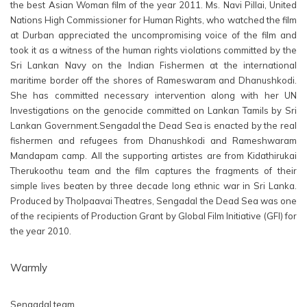
the best Asian Woman film of the year 2011. Ms. Navi Pillai, United 
Nations High Commissioner for Human Rights, who watched the film 
at Durban appreciated the uncompromising voice of the film and 
took it as a witness of the human rights violations committed by the 
Sri Lankan Navy on the Indian Fishermen at the international 
maritime border off the shores of Rameswaram and Dhanushkodi. 
She has committed necessary intervention along with her UN 
Investigations on the genocide committed on Lankan Tamils by Sri 
Lankan Government.Sengadal the Dead Sea is enacted by the real 
fishermen and refugees from Dhanushkodi and Rameshwaram 
Mandapam camp. All the supporting artistes are from Kidathirukai 
Therukoothu team and the film captures the fragments of their 
simple lives beaten by three decade long ethnic war in Sri Lanka. 
Produced by Tholpaavai Theatres, Sengadal the Dead Sea was one 
of the recipients of Production Grant by Global Film Initiative (GFI) for 
the year 2010.
Warmly
Sengadal team