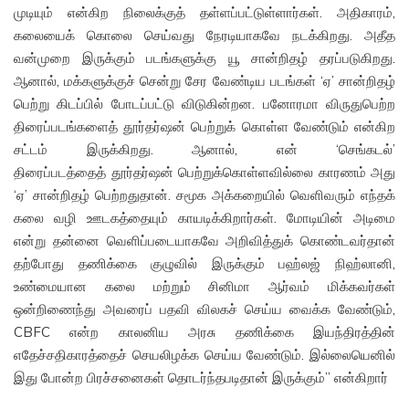
முடியும் என்கிற நிலைக்குத் தள்ளப்பட்டுள்ளார்கள். அதிகாரம்,
கலையைக் கொலை செய்வது நேரடியாகவே நடக்கிறது. அதீத
வன்முறை இருக்கும் படங்களுக்கு யூ சான்றிதழ் தரப்படுகிறது.
ஆனால், மக்களுக்குச் சென்று சேர வேண்டிய படங்கள் ‘ஏ’ சான்றிதழ்
பெற்று கிடப்பில் போடப்பட்டு விடுகின்றன. பனோரமா விருதுபெற்ற
திரைப்படங்களைத் தூர்தர்ஷன் பெற்றுக் கொள்ள வேண்டும் என்கிற
சட்டம் இருக்கிறது. ஆனால், என் ‘செங்கடல்’
திரைப்படத்தைத் தூர்தர்ஷன் பெற்றுக்கொள்ளவில்லை காரணம் அது
‘ஏ’ சான்றிதழ் பெற்றதுதான். சமூக அக்கறையில் வெளிவரும் எந்தக்
கலை வழி ஊடகத்தையும் காயடிக்கிறார்கள். மோடியின் அடிமை
என்று தன்னை வெளிப்படையாகவே அறிவித்துக் கொண்டவர்தான்
தற்போது தணிக்கை குழுவில் இருக்கும் பஹ்லஜ் நிஹ்லானி,
உண்மையான கலை மற்றும் சினிமா ஆர்வம் மிக்கவர்கள்
ஒன்றிணைந்து அவரைப் பதவி விலகச் செய்ய வைக்க வேண்டும்,
CBFC என்ற காலனிய அரசு தணிக்கை இயந்திரத்தின்
எதேச்சதிகாரத்தைச் செயலிழக்க செய்ய வேண்டும். இல்லையெனில்
இது போன்ற பிரச்சனைகள் தொடர்ந்தபடிதான் இருக்கும்” என்கிறார்