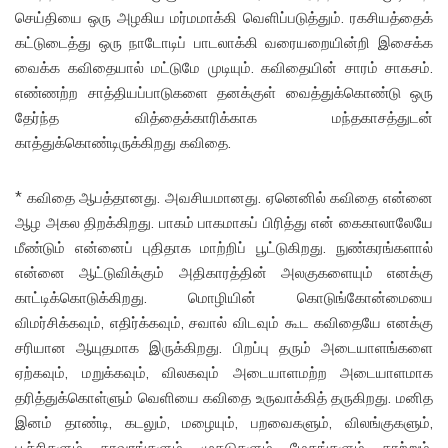
செய்தியை ஒரு அழகிய மர்மமாக்கி வெளிப்படுத்தும். ரகசியத்தைக்
கட்டுடைத்து ஒரு நாடோடிப் பாடலாக்கி வரையறையின்றி இசைக்க
வைக்க கவிதையால் மட்டுமே முடியும். கவிதையின் சாரம் சாகசம்.
எண்ணற்ற சாத்தியப்பாடுகளை தனக்குள் வைத்துக்கொண்டு ஒரு
தேர்ந்த வித்தைக்காரிக்காக மந்தகாசத்துடன்
காத்துக்கொண்டிருக்கிறது கவிதை.
* கவிதை ஆபத்தானது. அவசியமானது. ஏனெனில் கவிதை என்னை
ஆழ அகல திறக்கிறது. பாகம் பாகமாகப் பிரித்து என் கைகாலாலேயே
மீண்டும் என்னைப் புதிதாக மாற்றிப் பூட்டுகிறது. நுண்கரங்களால்
என்னை ஆட்டுவிக்கும் அதிகாரத்தின் அலகுகளையும் எனக்கு
காட்டிக்கொடுக்கிறது. மொழியின் கொடுங்கோன்மையை
விமர்சிக்கவும், எதிர்க்கவும், சவால் விடவும் கூட கவிதையே எனக்கு
சரியான ஆயுதமாக இருக்கிறது. பிறப்பு தரும் அடையாளங்களை
ஏற்கவும், மறுக்கவும், விலகவும் அடையாளமற்ற அடையாளமாக
தரித்துக்கொள்ளும் வெளியை கவிதை உருவாக்கித் தருகிறது. மனித
இனம் தாண்டி, கடலும், மழையும், பறவைகளும், விலங்குகளும்,
பூச்சிகளும், தாவரங்களும், முகடுகளும், மேகங்களும், காற்றும்,