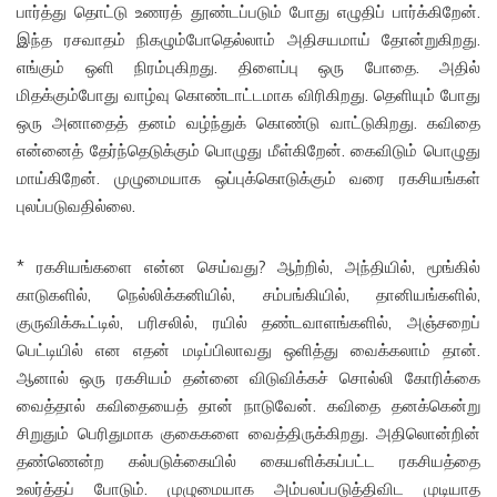
பார்த்து தொட்டு உணரத் தூண்டப்படும் போது எழுதிப் பார்க்கிறேன்.
இந்த ரசவாதம் நிகழும்போதெல்லாம் அதிசயமாய் தோன்றுகிறது.
எங்கும் ஒளி நிரம்புகிறது. திளைப்பு ஒரு போதை. அதில்
மிதக்கும்போது வாழ்வு கொண்டாட்டமாக விரிகிறது. தெளியும் போது
ஒரு அனாதைத் தனம் வழ்ந்துக் கொண்டு வாட்டுகிறது. கவிதை
என்னைத் தேர்ந்தெடுக்கும் பொழுது மீள்கிறேன். கைவிடும் பொழுது
மாய்கிறேன். முழுமையாக ஒப்புக்கொடுக்கும் வரை ரகசியங்கள்
புலப்படுவதில்லை.
* ரகசியங்களை என்ன செய்வது? ஆற்றில், அந்தியில், மூங்கில்
காடுகளில், நெல்லிக்கனியில், சம்பங்கியில், தானியங்களில்,
குருவிக்கூட்டில், பரிசலில், ரயில் தண்டவாளங்களில், அஞ்சறைப்
பெட்டியில் என எதன் மடிப்பிலாவது ஒளித்து வைக்கலாம் தான்.
ஆனால் ஒரு ரகசியம் தன்னை விடுவிக்கச் சொல்லி கோரிக்கை
வைத்தால் கவிதையைத் தான் நாடுவேன். கவிதை தனக்கென்று
சிறுதும் பெரிதுமாக குகைகளை வைத்திருக்கிறது. அதிலொன்றின்
தண்ணென்ற கல்படுக்கையில் கையளிக்கப்பட்ட ரகசியத்தை
உலர்த்தப் போடும். முழுமையாக அம்பலப்படுத்திவிட முடியாத