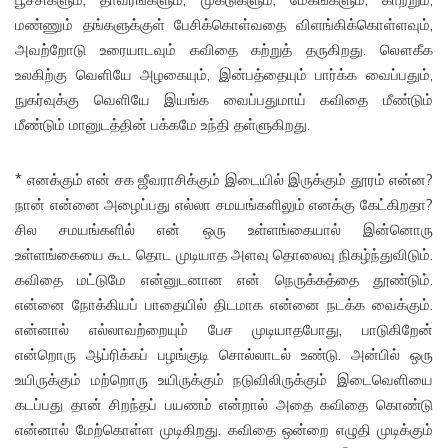
மண்ணும் தங்களுக்குள் பேசிக்கொள்வதை விளங்கிக்கொள்ளவும்,
அவற்றோடு உரையாடவும் கவிதை கற்றுத் தருகிறது. லௌகீக
உலகிற்கு வெளியே அழகையும், இன்பத்தையும் பார்க்க வைப்பதும்,
நுகர்வுக்கு வெளியே இயங்க வைப்பதுமாய் கவிதை மீண்டும்
மீண்டும் மானுடத்தின் பக்கமே உந்தி தள்ளுகிறது.
* எனக்கும் என் சக ஜீவராசிக்கும் இடையில் இருக்கும் தூரம் என்ன?
நான் என்னை அழைப்பது எல்லா சமயங்களிலும் எனக்கு கேட்கிறதா?
சில சமயங்களில் என் ஒரு உள்ளங்கையால் இன்னொரு
உள்ளங்கையை கூட தொட முடியாத அளவு தொலைவு நிகழ்ந்துவிடும்.
கவிதை மட்டுமே என்னுடனான என் நெருக்கத்தை தூண்டும்.
என்னை நோக்கியப் பாதையில் திடமாக என்னை நடக்க வைக்கும்.
என்னால் எல்லாவற்றையும் பேச முடியாதபோது, பாடுகிறேன்
என்றொரு ஆப்ரிக்கப் பழங்குடி சொல்லாடல் உண்டு. அன்பில் ஒரு
உயிருக்கும் மற்றொரு உயிருக்கும் நடுவிலிருக்கும் இடைவெளியை
கடப்பது தான் சிறந்தப் பயணம் என்றால் அதை கவிதை கொண்டு
என்னால் மேற்கொள்ள முடிகிறது. கவிதை ஒன்றை எழுதி முடிக்கும்