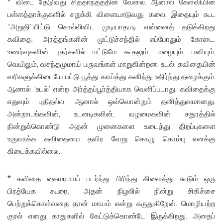
* விடை தேடுவது சித்தாந்தத்தின் வேலை. ஆனால் கேள்வியின்
பள்ளத்தாக்குகளில் சறுக்கி விளையாடுவது கலை. இதையும் கூட
“அறுதி”யிட்டு சொல்லிவிட முடியாதபடி என்னைத் தடுக்கிறது
கவிதை. அரத்தங்களின் முட்டுச்சந்தில் எப்போதும் கோடை.
உணர்வுகளின் புதர்களில் மட்டுமே கூதலும், மழையும், பனியும்,
வெயிலும், வசந்தமுமாய் பருவங்கள் மாறுகின்றன. உடல், கவிதையின்
வரிகளுக்கிடையே பட்டு பூத்து காய்த்து கனிந்து உதிர்ந்து தழைக்கும்.
ஆனால் ‘உடல்’ என்ற அர்த்தப்பூர்த்தியாக வெளிப்படாது. கவிதைக்கு
எதுவும் புதிதல்ல. ஆனால் ஒவ்வொன்றும் தனித்துவமானது.
அன்றாடங்களின், உடனடிகளின், வழமைகளின் சதுரத்தில்
நின்றுக்கொண்டு அதன் முனைகளை உடைத்து திறப்புகளை
உருவாக்க கவிதையை தவிர வேறு கொழு கொம்பு எனக்கு
கிடைக்கவில்லை.
* கவிதை கைமரமாய் படர்ந்து பிரிந்து கிளைத்து கூடும் ஒரு
பிரத்யேக கூரை. அதன் நிழலில் நின்று சிகிச்சை
பெற்றுக்கொள்வதை தான் மாயம் என்று கருதுகிறேன். மொழியற்ற
குரல் எனது காதுகளில் கேட்டுக்கொண்டே இருக்கிறது. அதைப்