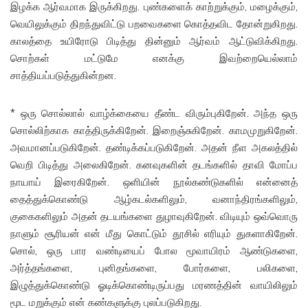
இழக்க ஆர்வமாக இருக்கிறது. புண்களைக் காற்றுக்கும், மழைக்கும்,
வெயிலுக்கும் திறந்துவிட்டு பறவைகளை கொத்தவிட தோன்றுகிறது.
காலத்தை உயிரோடு பிடித்து தின்னும் ஆர்வம் ஆட்டுவிக்கிறது.
சொற்கள் மட்டுமே எனக்கு இவற்றையெல்லாம்
சாத்தியப்படுத்துகின்றன.
* ஒரு சொல்லால் வாழ்க்கையை தீண்ட விரும்புகிறேன். அந்த ஒரு
சொல்லிற்காக காத்திருக்கிறேன். இறைஞ்சுகிறேன். காமமுறுகிறேன்.
அவமானப்படுகிறேன். தண்டிக்கப்படுகிறேன். அதன் நீள அகலத்தில்
வெறி பிடித்து அலைகிறேன். கனவுகளின் தடங்களில் தாவி மோப்ப
நாயாய் இரைகிறேன். ஒளியின் நூல்கண்டுகளில் என்னைத்
தைத்துக்கொண்டு ஆழ்கடல்களிலும், வனாந்திரங்களிலும்,
குகைகளிலும் அதன் தடயங்களை துழாவுகிறேன். விடியும் ஒவ்வொரு
நாளும் சூரியன் என் மீது கொட்டும் தூசில் எரியும் துகளாகிறேன்.
சொல், ஒரு பார வண்டியைப் போல மூவாயிரம் ஆண்டுகளை,
அர்த்தங்களை, புனிதங்களை, போர்களை, பலிகளை,
இழுத்துக்கொண்டு ஓடிக்கொண்டிருப்பது மரணத்தின் வாயிலிலும்
மூட மறுக்கும் என் கண்களுக்கு புலப்படுகிறது.