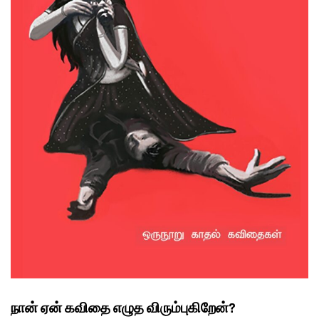
நான் ஏன் கவிதை எழுத விரும்புகிறேன்?