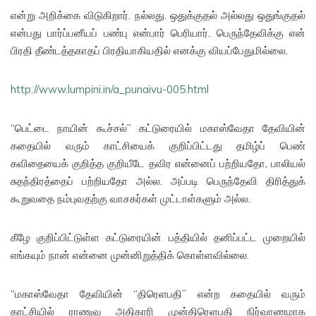
என்று அறிக்கை விடுகிறார். நல்லது. ஒதுக்குதல் அல்லது ஒதுங்குதல்
என்பது பார்ப்பனீயப் பண்பு என்பார் பெரியார். பெருந்தேவிக்கு என்
பிரதி தீண்டத்தகாதப் பிரதியாகியதில் எனக்கு வியப்பேதுமில்லை.
http://www.lumpini.in/a_punaivu-005.html
“பெட்டை நாயின் கூச்சல்” கட்டுரையில் மகாஸ்வேதா தேவியின்
கதையில் வரும் காட்சியைக் குறிப்பிட்டது தமிழ்ப் பெண்
கவிதையைக் குறித்த குறியீடே தவிர என்னைப் பற்றியதோ, பாலியல்
சுதந்திரத்தைப் பற்றியதோ அல்ல. அப்படி பெருந்தேவி திரித்துக்
கூறுவதை நம்புவதற்கு வாசகர்கள் முட்டாள்களும் அல்ல.
கீழே குறிப்பிட்டுள்ள கட்டுரையின் பத்தியில் தனிப்பட்ட முறையில்
எங்கயும் நான் என்னை முன்னிறுத்திக் கொள்ளவில்லை.
“மகாஸ்வேதா தேவியின் “திரெளபதி” என்ற கதையில் வரும்
காட்சியில் ராணுவ அதிகாரி முன்திரெளபதி நிர்வாணமாக