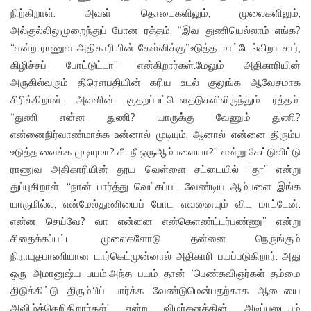
நிற்கிறாள். அவள் தொடைகளிலும், முலைகளிலும்,
அல்குல்லிலுமுறைந்துப் போன ரத்தம். “இவ துணியெல்லாம் எங்க?
“என்ற ராணுவ அதிகாரியின் கேள்விக்கு”உடுத்த மாட்டேங்கிறா சார்,
கிழிச்சுப் போட்டுட்டா” என்கிறார்கள்.மேலும் அதிகாரியின்
அருகில்வரும் திரெளபதியின் கரிய உடல் குலுங்க ஆவேசமாக
சிரிக்கிறாள். அவளின் குதறப்பட்டெளதடுகளிலிருந்தும் ரத்தம்.
“துணி என்ன துணி? யாருக்கு வேணும் துணி?
என்னைநிர்வாண்மாக்க உன்னால் முடியும், ஆனால் என்னை திரும்ப
உடுத்த வைக்க முடியுமா? சீ.. நீ ஒருஆம்பளையா?” என்று கேட்டுவிட்டு
ராணுவ அதிகாரியின் தூய வெள்ளை சட்டையில் “தூ” என்று
துப்புகிறாள். “நான் பார்த்து வெட்கப்பட வேண்டிய ஆம்பளை இங்க
யாருமில்ல, என்மேல்துணியைப் போட எவனையும் விட மாட்டேன்.
என்ன செய்வே? வா என்னை என்கெளண்ட்டர்பண்ணு” என்று
சிதைக்கப்பட்ட முலைகளோடு தன்னை நெருங்கும்
நிராயுதபாணியான டார்கெட்முன்னால் அதிகாரி பயப்படுகிறார். அது
ஒரு அமானுஷ்ய பயம்.அந்த பயம் தான் ‘பெண்கவிஞர்கள் தம்மை
திடுக்கிட்டு திரும்பிப் பார்க்க வேண்டுமென்பதற்காக ஆடையை
அவிழ்த்தெறிகிறார்கள்’ என்ற விமர்சனத்தின் அடிப்படையும்