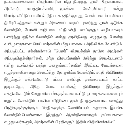
நடவடிக்கைகளை பிரதியாளரின் மீது நீட்டித்து தாசி, தேவடியாள்,
அவிசாரி, பைத்தியக்காரி, முண்டை, வேசி,விபசாரி என்று
பெயர்களிட்டுப் பாலியல் ரீதியாக ஒடுக்குவது, பெண் படைப்பாளியை
திமிர்பிடித்தவள் என்றும் அவளைப் பலரும் புணர்ந்து தான் ஒடுக்க
வேண்டும், யோனி வழியாக மட்டுமன்றி வாய்/குதம் வழியாகவும்
புணர்ந்து ஒடுக்க வேண்டும் என்று குரலிடுவது, எழுதுவது போன்ற
வன்முறைகளை செய்பவர்களின் மீது பகையை அறிவிக்க வேண்டும்.
அப்படிப்பட்ட சக்திகளோடு “பெண்” விசயத்தில் தானே அவர்கள்
அப்படியிருக்கிறார்கள், மற்ற விசயங்களில் சேர்ந்து செயல்படலாம்
என்று உடன்படும் பரந்த மனதுக்காரர்களின் இரட்டை வேடங்களை
எழுத்தளவிலாவது தொடர்ந்து தோலுரிக்க வேண்டும். சாதி திமிரோடு
இருக்கும் சக்திகளோடு எப்படி சகிப்புத் தன்மையைக் காட்ட
முடியாதோ, அதே போல பாலினத் திமிரோடு இருக்கும்
சக்திகளோடும் வேறு விசயங்களுக்கான கூட்டு நடவடிக்கைகளையும்
மறுக்க வேண்டும். பாலின விழிப்பை முன் நிபந்தனையாக வைத்து
பிரதிகளுக்குள்ளும், பிரதிகளுக்கு வெளியேயும் கறாராக இயங்க
வேண்டும்.பெண்ணாக இருந்தும் ஆண்நிலைவாதக் குப்பைகளை
எழுதுபவர்களும், அவர்களின் பிரதிகளும் இதில் விதிவிலக்கல்ல”