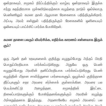
ஒன்றாகவும், சமூகம் நிர்ப்பந்திக்கும் வாழ்வு ஒன்றாகவும் இருக்க
சற்று சுதந்திரமாக மூச்சுவிடுவதற்காக எழுத்தை நாடும் ஒவ்வொரு
பெண்ணிலும் கமலா தாஸ் ஆழமான ரேகைளாக பதிந்திருக்கிறார்.
அப்படி அவர் என்னுள் பதிந்திருக்கும் ரேகைகளில் ஒளியையும்
ஒலியையும் பாய்ச்சிப் பார்க்க போகிறேன்.
கமலா தாஸை பலரும் விமர்சிக்க,
எதிர்க்க காரணம் என்னவாக இருக்
கும்?
ஒரு ஆண் தன் உறவுகளைக் குறித்து எழுதும்போது அந்தப் பிரதி
பொதுப்பிரதியாக பார்க்கப்படுகிறது. அதுவே ஒரு பெண்
எழுதும்போது அவரின் தனிப்பிரதியாக பார்க்கப்படுகிறது. பெண்
எழுத்தின் மீதான சாவித்துளை பார்வைகளும், ஒழுக்கம் குறித்தான
தீர்ப்புகளும் சதா அவரை சர்ச்சைக் குள்ளாக்கின. அவரை பல
பெயர்களிட்டு அழைத்தன. சமூகத்தின் இரட்டை
நிலைப்பாடுகளுக்கும் போலித்தனங்களுக்கும் அவரின் எழுத்து
அச்சுறுத்தலாக இருந்தது. அதனாலேயே சமூகம் அவரைப் பல
வகையில் தண்டித்தது. அவருடைய வாழ்வும் எழுத்தும் அதற்கு அவர்