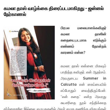
கமலா தாஸ் வாழ்க்கை திரைப்படமாகிறது – ஜன்னல்
நேர்காணல்
பிரபல மலையாளக்கவிஞர்
கமலா தாஸின்
கதையை,படமாக எடுக்கும்
எண்
ணம் தோன்றக்
காரணம் என்ன?
கமலா தாஸ் என்னை மிகவும்
பாதித்த கவிஞர். என் ஆதர்சம்.
அவருடைய
Summer in
Calcutta
என் கைப்பையில்
எப்போதும் வைத்திருப்பேன்.
“என் கதை” என்ற அவரது
சுயசரிதை நூல் சந்திக்காத
சர்ச்சைகளே இல்லை. எழுபதுகளில் அவர் எழுத துணிந்த விசயங்கள்