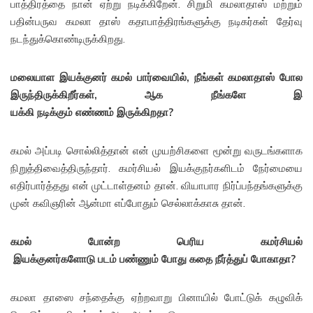
பாத்திரத்தை நான் ஏற்று நடிக்கிறேன். சிறுமி கமலாதாஸ் மற்றும்
பதின்பருவ கமலா தாஸ் கதாபாத்திரங்களுக்கு நடிகர்கள் தேர்வு
நடந்துக்கொண்டிருக்கிறது.
மலையாள இயக்குனர் கமல் பார்
வையில், நீங்கள் கமலாதாஸ் போல
இருந்திருக்கிறீர்கள்,
ஆக நீங்களே இ
யக்கி நடிக்கும் எண்ணம் இருக்கி
றதா?
கமல் அப்படி சொல்லித்தான் என் முயற்சிகளை மூன்று வருடங்களாக
நிறுத்திவைத்திருந்தார். கமர்சியல் இயக்குநர்களிடம் நேர்மையை
எதிர்பார்த்தது என் முட்டாள்தனம் தான். வியாபார நிர்ப்பந்தங்களுக்கு
முன் கவிஞரின் ஆன்மா எப்போதும் செல்லாக்காசு தான்.
கமல் போன்ற பெரிய கமர்சியல்
இயக்குனர்களோடு படம் பண்ணும் போ
து கதை நீர்த்துப் போகாதா?
கமலா தாஸை சந்தைக்கு ஏற்றவாறு பினாயில் போட்டுக் கழுவிக்