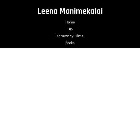
Leena Manimekalai
Home
Bio
Karuvachy Films
Books
Films
Blogs
Contact
mailme@leenamanimekalai.in
FILMS ON DEMAND
LEENA MANIMEKALAI © 2026. All Rights Reserved.