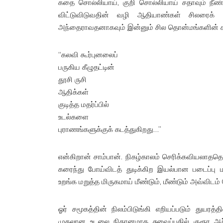
கதை சொல்லியாய், குறி சொல்லியாய் சதாவும் நீ
விட்டுவிடுவதின் வழி ஆதியாண்கள் சிலரைக் கண
அந்தைராவதனாகவும் இன்னும் சில தொன்மங்களின் சாட
“கலவி கூர்புனலைப்
பருகிய கீழுதட்டின்
தூசி ருசி
ஆதிக்கள்
குடித்த மதர்ப்பில்
உடல்களை
புராணங்களுக்குக் கடத்துகிறது…”
என்கிறான் சாம்பான். நிகழ்காலம் செரிக்கவியலாததொ
கரைந்து போய்விடத் துடிக்கிற இயல்பான படைப்பு 
உறங்க மறுத்த மிருகமாய் மீண்டும், மீண்டும் அவ்விடம
ஓர் சமூகத்தின் நிலம்பிடுங்கி எறியப்படும் துய
முதலான உடலை நிதானமாக சுவைப்பதில் குரூர ஆ