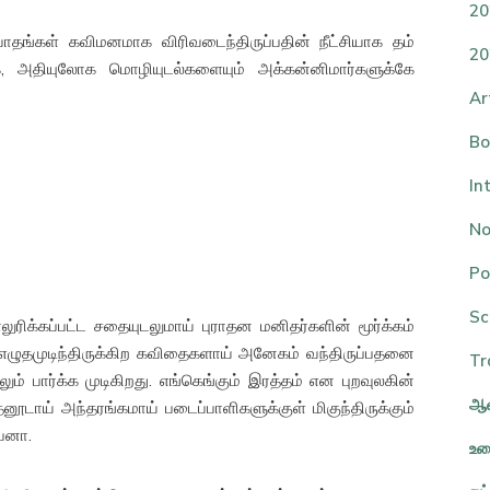
20
வாதங்கள் கவிமனமாக விரிவடைந்திருப்பதின் நீட்சியாக தம்
20
க, அதியுலோக மொழியுடல்களையும் அக்கன்னிமார்களுக்கே
Ar
Bo
In
No
Po
Sc
ோலுரிக்கப்பட்ட சதையுடலுமாய் புராதன மனிதர்களின் மூர்க்கம்
ு எழுதமுடிந்திருக்கிற கவிதைகளாய் அனேகம் வந்திருப்பதனை
Tr
் பார்க்க முடிகிறது. எங்கெங்கும் இரத்தம் என புறவுலகின்
ஆவ
டாய் அந்தரங்கமாய் படைப்பாளிகளுக்குள் மிகுந்திருக்கும்
பேனா.
உர