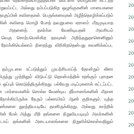
தியின தேவதையொருத்தியின் வேட்கை மொழியில் கட்டற்ற
20
ிறுவப்பட்ட அல்லது நம்பப்படுகிற ஒழுங்குகளின் மாயைகளை
ொகுப்பின் கவிதைகள். பெருங்கனவுகள் அழீத்தொழிக்கப்படும்
20
ின் கவிதை மொழி பேசத் தவறுபவை ஏராளம். மீறமுடியாத
20
ுடன் அதனைத் தகர்க்க வேண்டியதன் அவசியம்
் வெகு சொற்பமென்கிற தரவுகள் அறிந்ததுதானெனினும்
20
ை நோக்கியெல்லாம் நிறைந்து விரிகிறதென்பது கவனிக்கப்பட
20
20
 தம்முடலை உட்படுத்தும் முயற்சியாய்த் தோன்றும் லீனா
்து முற்றிலும் விடுபட்டு தொன்மத்தில் உறங்கும் புராதன
20
புக் கொடுத்திருக்கிறது. பல்வேறு மடிப்புகளால் கட்டப்பட்ட
20
 பார்வைகளில் சொல்ல வேண்டிய தீர்மானங்களின் மீதான
ோக்கியிருக்க நேரும் பல்லாயிரம் ஆண் குறிகளும், யுத்த
20
ண்களை துரத்தியபடியே தானிருக்கிறது, அல்லது காற்றில்
20
ன் மேல் அத்து மீறி தங்களை நிறுவியபடியும் அவர்களின்
ூடாய் தங்களின் அடையாளங்களை நிறுவிக்கொள்வதிலும்
20