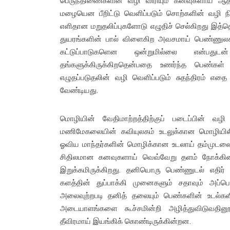
பெருந்திணைகளின் வழி விரியும் கனவுகளாய் ஆ
மழையென பீறிட்டு வெளிப்படும் சொற்களின் வழி ந
எளிதான மறுதலிப்புகளோடு எழுதிச் செல்கிறது இத்த
துயரங்களின் பால் விளைகிற அவசமாய் பெண்ணுலக
கட்டுப்பாடுகளென ஒன்றுமில்லை என்பத
தங்களுக்கிருக்கிறதென்பதை உணர்ந்த பெண்கள
எழுதப்படுதலின் வழி வெளிப்படும் சுதந்திரம் எத
வேண்டியது.
மொழியின் வேதிமாற்றத்திற்குப் படைப்பின் வழி
மணிமேகலையின் கவியுலகம் உடலுக்கான மொழியிலிருந
ஓவிய மாந்தர்களின் மொழிக்கான உடலாய் தம்முடலை ஒப்
சிதிலமான கனவுகளாய் வெவ்வேறு தளம் நோக்கின
இறுக்கமிருக்கிறது. தனியொரு பெண்ணுடல் எதிர் ந
களத்தின் துப்பாக்கி முனைகளும் சதாவும் அப்பெ
அலைவுற்றபடி தனித் தலையும் பெண்களின் உடல்களி
அடையாளங்களை கூச்சமின்றி அழித்துவிடுவதின
தீவிரமாய் இயங்கிக் கொண்டிருக்கின்றன.