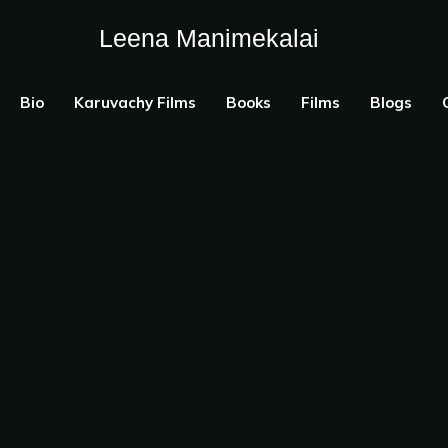
Leena Manimekalai
Bio
Karuvachy Films
Books
Films
Blogs