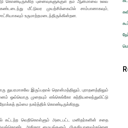
கட
ண்டு கொண்டிருக்கிற புனைவுகளுக்குள் தம் ஆன்மாவை உலவ
்டடைந்து மீட்டுவர முயற்சிக்கையில் சாம்பானாகவும்,
கவ
்சியாகவும் உருமாற்றமடைந்திருக்கின்றன.
கூ
நே
மொ
R
ரு துயரமாகவே இருப்பதால் தொன்மத்திலும், புராதனத்திலும்
மனம் ஒவ்வொரு முறையும் எங்கெங்கோ சுற்றியலைந்துவிட்டு
் நோக்கத் தம்மை நகர்த்திக் கொண்டிருக்கிறது.
ரத்தில் கட்டற்ற வெறிகொள்ளும் அடைபட்ட மனிதர்களின் சதை
ர்வங்கொண்ட அதிகார மையங்களும், மிகுதியானவர்களென