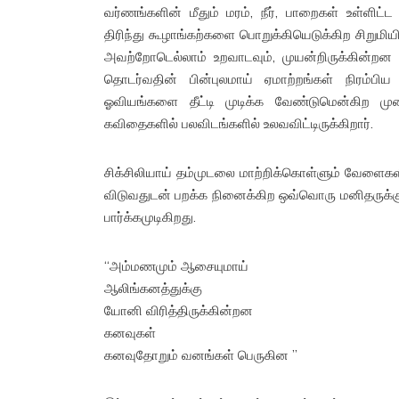
வர்ணங்களின் மீதும் மரம், நீர், பாறைகள் உள்ளி
திரிந்து கூழாங்கற்களை பொறுக்கியெடுக்கிற சிறுமிய
அவற்றோடெல்லாம் உறவாடவும், முயன்றிருக்கின்றன 
தொடர்வதின் பின்புலமாய் ஏமாற்றங்கள் நிரம்ப
ஓவியங்களை தீட்டி முடிக்க வேண்டுமென்கிற மு
கவிதைகளில் பலவிடங்களில் உலவவிட்டிருக்கிறார்.
சிக்சிலியாய் தம்முடலை மாற்றிக்கொள்ளும் வேளை
விடுவதுடன் பறக்க நினைக்கிற ஒவ்வொரு மனிதருக்குள
பார்க்கமுடிகிறது.
“அம்மணமும் ஆசையுமாய்
ஆலிங்கனத்துக்கு
யோனி விரித்திருக்கின்றன
கனவுகள்
கனவுதோறும் வனங்கள் பெருகின ”