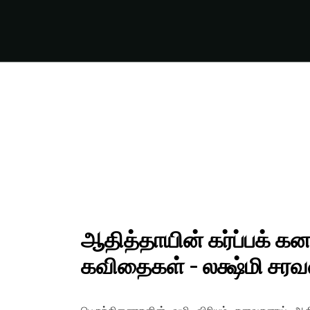
ஆதித்தாயின் கர்ப்பக் கன
FILMS
ON
கவிதைகள் – லக்ஷ்மி சரவ
DEMAND