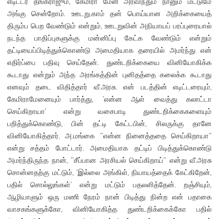
எடிட்டர் தங்கராஜும், கேமிரா மேன் அரவிந்தும் நானும் மட்டுமே
அங்கு சென்றோம். ஊடறு.காம் தன் பொய்யான அறிக்கையைத்
திரும்ப பெற வேண்டும் என்றும், ஊடறுவின் அநியாயப் பரப்புரையால்
நடந்த பாதிப்புகளுக்கு மன்னிப்பு கேட்க வேண்டும் என்றும்
தட்டியைப்பிடித்துக்கொண்டு அமைதியாக தரையில் அமர்ந்து என்
எதிர்ப்பை பதிவு செய்தேன். துண்டறிக்கையை வினியோகிக்க
கூடாது என்றும் அந்த அரங்கத்தின் புனிதத்தை கலைக்க கூடாது
எனவும் தடை விதித்தார் வீ.அரசு. என் படத்தின் எடிட்டரையும்,
கேமிராமேனையும் பார்த்து, ’என்ன ஆள் வைத்து கலாட்டா
செய்கிறாயா’ என்று வசைபாடி துண்டறிக்கைகளையும்
பறித்துக்கொண்டு, பின் தட்டி கேட்டபின், சிலருக்கு தானே
வினியோகித்தார். அ.மங்கை ”என்ன நினைத்ததை செய்கிறாயா”
என்று சத்தம் போட்டார். அமைதியாக தட்டிப் பிடித்துக்கொண்டு
அமர்ந்திருந்த நான், ”சீப்பான அரசியல் செய்கிறாய்” என்று வீ.அரசு
சொன்னதற்கு மட்டும், ’இல்லை அங்கிள், நியாயத்தைக் கேட்கிறேன்,
பதில் சொல்லுங்கள்’ என்று மட்டும் பதலளித்தேன். றஞ்சியும்,
ஆழியாளும் ஒரு மணி நேரம் நான் பிடித்து நின்ற என் பதாகை
வாசகங்களுக்கோ, வினியோகித்த துண்டறிக்கைக்கோ பதில்