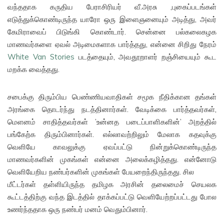
வந்ததாக கருதிய பேராசிரியர் வீ.அரசு ,புகைப்படங்கள்
எடுத்துக்கொண்டிருந்த யாரோ ஒரு இளைஞனையும் அடித்து, அவர்
கேமிராவைப் பிடுங்கி கொண்டார். சென்னை பல்கலைகழக
மாணவர்களை ஏவல் அடிமைகளாக பார்த்தது, என்னை சிறிது நேரம்
White Van Stories
படத்தையும், அவதூறாளர் றஞ்சியையும் கூட
மறக்க வைத்தது.
சபைக்கு திரும்பிய பெண்ணியவாதிகள் சமூக நீதிக்கான தங்கள்
அரங்கை தொடர்ந்து நடத்தினார்கள். வேடிக்கை பார்த்தவர்கள்,
மெளனம் சாதித்தவர்கள் ’உன்னத படைப்பாளிகளின்’ அறத்தில்
பங்கேற்க திரும்பினார்கள். எல்லாவற்றிலும் மேலாக கதவுக்கு
வெளியே காவலுக்கு ஏவப்பட்டு நின்றுக்கொண்டிருந்த
மாணவர்களின் முகங்கள் என்னை அலைக்கழித்தது. என்னோடு
வெளியேறிய நண்பர்களின் முகங்கள் பேயறைந்திருந்தது. சில
மீட்டர்கள் தள்ளியிருந்த தமிழக அரசின் தலைமைச் செயலக
கூட்டத்திற்கு வந்த இடத்தில் தாக்கப்பட்டு வெளியேற்றப்பட்டது போல
உணர்ந்ததாக ஒரு நண்பர் மனம் வெதும்பினார்.