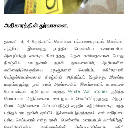
அதிகாரத்தின் துர்வாசனை.
ஜனவரி 3, 4 தேதிகளில் சென்னை பல்கலைகழகமும் பெண்கள்
சந்திப்பும் இணைந்து நடத்திய பெண்ணிய உரையாடலின்
அழைப்பிதழ் எனக்கு கிடைத்தது. அதன் கவிதைக்கான பொது
நிகழ்வில் ஊடறு.காம் றஞ்சி தலைமையில், ஆழியாளின்
கவிதைத்தொகுதியை மதுசூதனன் வெளியிட சுகிர்தராணி
பெற்றுக்கொள்வதான நிகழ்வின் அறிவிப்பும் இருந்தது. இரண்டு
மாதங்களுக்கு முன் தான் அண்மையில், இலங்கையில் காணாமல்
போனவர்கள் பற்றி நான் எடுத்த
White Van Stories
குறித்த
பொய்யான அறிக்கையை ஊடறு.காம் வெளியிட்டிருந்தது. அந்தப்
பொய் அறிக்கையை அம்பலப்படுத்தி எழுதிய எதிர்வினைக்கு எந்த
பதிலும் ஊடறுவின் தரப்பில் இல்லாமல் இருந்ததால், என் எதிர்ப்பை
பதிவு செய்யலாம் என்று நான் “பெண்ணிய உரையாடல் அரங்கிற்கு”
சென்றேன்.எந்த அதிகாரத்தின் பின்புலமுமில்லாத உதிரி