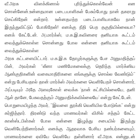
வீ.அரசு விளக்கினால் புரிந்துக்கொள்வேன் என
சொன்னேன்.உன்னதமான படைபபாளிகள் பேசும்போது நான் தகராறு
செய்கிறேன் என்றார். உன்னதமற்ற படைப்பாளியாகவே நான்
இருந்துவிட்டுப் போகிறேன்! எனக்கு நீதி பெற தகுதியில்லையா?
எனக் கேட்டேன். அ.மார்க்ஸ், ம.க.இ.கவினரை தனியாக கூட்டம்
வைத்துக்கொள்ள சொன்னது போல என்னை தனியாக கூட்டம்
வைத்துக்கொள்ள
அரசு கட்டளையிட்டார். ம.க.இ.க தோழர்களுக்கு பேச அனுமதித்தப்
பின், அவர்கள் “லீனா மணிமேகலைக்கு தெரிந்த மார்க்ஸிய
ஆண்குறிகளின் வகைமாதிரிகளை எங்களுக்கு சொல்ல வேண்டும்”
என்று பேசியதால் தான் மார்க்ஸ் அவர்களை வெளியேறச் சொன்னார்,
அப்படியும் அதே அளவுகோள் வைக்க ’நான் கட்சியில்லையே, தனி
ஆள் தானே, பேசுவதற்கும் அனுமதிக்கவில்லையே’ என்று கேட்டேன்.
பொறுமையிழந்த அவர், ”இவளை தூக்கி வெளியில போடுங்க” என்று
கர்ஜித்தார். திரண்டு வந்த மாணவர்கள் விசில் சத்தம் கேட்ட
கான்ஸ்டபிள்கள் போல என்னை இழுத்து சபையில் இருந்து
வெளியேற்றினார்கள். எனக்கு ஆதரவாக பேசிய நண்பர்களையும்,
மாணவர்களை ஏவியே வெளியே தள்ளினார் வீ.அரசு. என்னுடன்