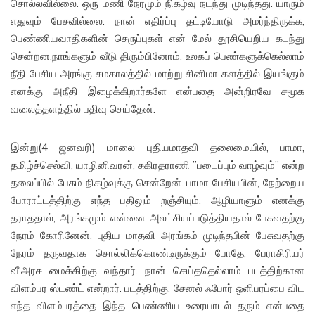
சொல்லவில்லை. ஒரு மணி நேரமும் நிகழ்வு நடந்து முடிந்தது. யாரும்
எதுவும் பேசவில்லை. நான் எதிர்ப்பு தட்டியோடு அமர்ந்திருக்க,
பெண்ணியவாதிகளின் செருப்புகள் என் மேல் தூசியெறிய கடந்து
சென்றன.நாங்களும் வீடு திரும்பினோம். உலகப் பெண்களுக்கெல்லாம்
நீதி பேசிய அரங்கு சமகாலத்தில் மாற்று சினிமா களத்தில் இயங்கும்
எனக்கு அநீதி இழைக்கிறார்களே என்பதை அன்றிரவே சமூக
வலைத்தளத்தில் பதிவு செய்தேன்.
இன்று(4 ஜனவரி) மாலை புதியமாதவி தலைமையில், பாமா,
தமிழ்ச்செல்வி, யாழினிவரன், சுகிரதராணி ”படைப்பும் வாழ்வும்” என்ற
தலைப்பில் பேசும் நிகழ்வுக்கு சென்றேன். பாமா பேசியபின், நேற்றைய
போராட்டத்திற்கு எந்த பதிலும் றஞ்சியும், ஆழியாளும் எனக்கு
தராததால், அரங்கமும் என்னை அலட்சியப்படுத்தியதால் பேசுவதற்கு
நேரம் கோரினேன். புதிய மாதவி அரங்கம் முடிந்தபின் பேசுவதற்கு
நேரம் தருவதாக சொல்லிக்கொண்டிருக்கும் போதே, பேராசிரியர்
வீ.அரசு மைக்கிற்கு வந்தார். நான் செய்ததெல்லாம் படத்திற்கான
விளம்பர ஸ்டண்ட் என்றார். படத்திற்கு, சேனல் ஃபோர் ஒளிபரப்பை விட
எந்த விளம்பரத்தை இந்த பெண்ணிய உரையாடல் தரும் என்பதை